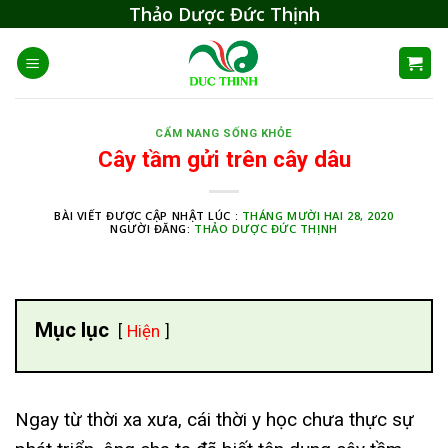
Skip
Thảo Dược Đức Thịnh
to
content
CẨM NANG SỐNG KHỎE
Cây tầm gửi trên cây dâu
BÀI VIẾT ĐƯỢC CẬP NHẬT LÚC :
THÁNG MƯỜI HAI 28, 2020
NGƯỜI ĐĂNG:
THẢO DƯỢC ĐỨC THỊNH
Mục lục
Hiện
Ngay từ thời xa xưa, cái thời y học chưa thực sự