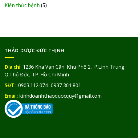
Kiến thức bệnh
(5)
THẢO DƯỢC ĐỨC THỊNH
Địa chỉ:
1236 Kha Vạn Cân, Khu Phố 2, P.Linh Trung,
Q.Thủ Đức, TP. Hồ Chí Minh
SĐT:
0903.112.074- 0937 301 801
Email:
kinhdoanhthaoduocquy@gmail.com