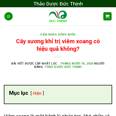
Skip
Thảo Dược Đức Thịnh
to
content
CẨM NANG SỐNG KHỎE
Cây xương khỉ trị viêm xoang có
hiệu quả không?
BÀI VIẾT ĐƯỢC CẬP NHẬT LÚC :
THÁNG MƯỜI 16, 2020
NGƯỜI
ĐĂNG:
THẢO DƯỢC ĐỨC THỊNH
Mục lục
Hiện