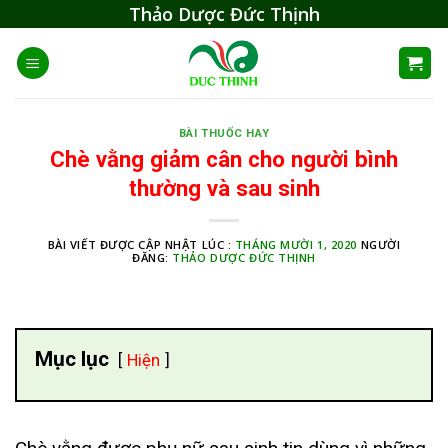
Skip
Thảo Dược Đức Thịnh
to
content
BÀI THUỐC HAY
Chè vằng giảm cân cho người bình
thường và sau sinh
BÀI VIẾT ĐƯỢC CẬP NHẬT LÚC :
THÁNG MƯỜI 1, 2020
NGƯỜI
ĐĂNG:
THẢO DƯỢC ĐỨC THỊNH
Mục lục
Hiện