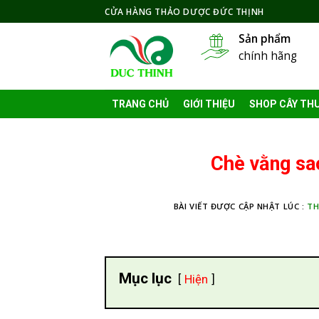
Skip
CỬA HÀNG THẢO DƯỢC ĐỨC THỊNH
to
Sản phẩm
content
chính hãng
TRANG CHỦ
GIỚI THIỆU
SHOP CÂY TH
Chè vằng sa
BÀI VIẾT ĐƯỢC CẬP NHẬT LÚC :
TH
Mục lục
Hiện