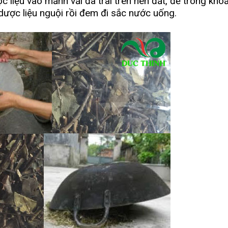
c liệu vào mảnh vải đã trãi trên nên đất, để trong kho
 dược liệu nguội rồi đem đi sắc nước uống.