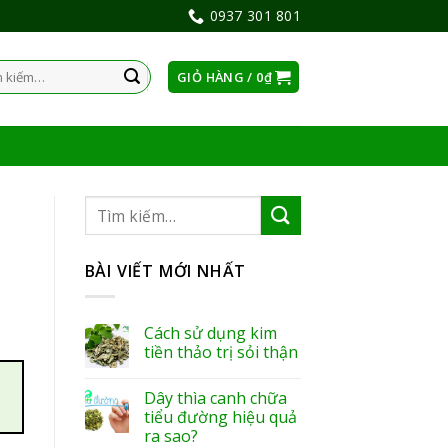
0937 301 801
GIỎ HÀNG /
0
₫
:
BÀI VIẾT MỚI NHẤT
Cách sử dụng kim
tiền thảo trị sỏi thận
Dây thìa canh chữa
tiểu đường hiệu quả
ra sao?