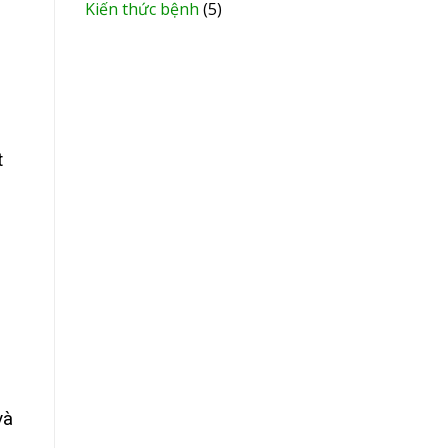
Kiến thức bệnh
(5)
t
và