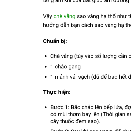
tăng âm khí của đất giúp âm dương
Vậy
chè vằng
sao vàng hạ thổ như t
hướng dẫn bạn cách sao vàng hạ th
Chuẩn bị:
Chè vằng (tùy vào số lượng cần 
1 chảo gang
1 mảnh vải sạch (đủ để bao hết 
Thực hiện:
Bước 1: Bắc chảo lên bếp lửa, đợi
có mùi thơm bay lên (Thời gian s
cây thuốc đem sao).