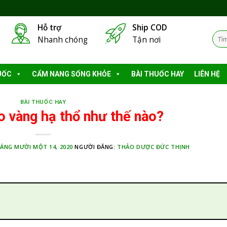
Hỗ trợ
Ship COD
Tìm
Nhanh chóng
Tận nơi
kiếm
UỐC
CẨM NANG SỐNG KHỎE
BÀI THUỐC HAY
LIÊN HỆ
BÀI THUỐC HAY
o vàng hạ thổ như thế nào?
ÁNG MƯỜI MỘT 14, 2020
NGƯỜI ĐĂNG:
THẢO DƯỢC ĐỨC THỊNH