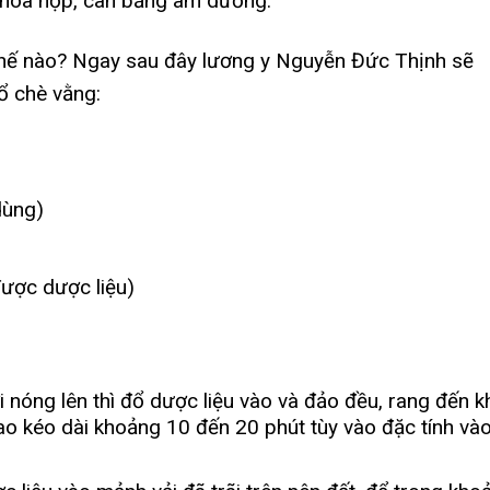
 hòa hợp, cân bằng âm dương.
hế nào? Ngay sau đây lương y Nguyễn Đức Thịnh sẽ
ổ chè vằng:
dùng)
được dược liệu)
 nóng lên thì đổ dược liệu vào và đảo đều, rang đến k
ao kéo dài khoảng 10 đến 20 phút tùy vào đặc tính và