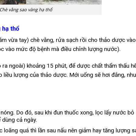
Chè vằng sao vàng hạ thổ
 hạ thổ
ắm vừa tay) chè vằng, rửa sạch rồi cho thảo dược vào
huộc vào mức độ bệnh mà điều chỉnh lượng nước).
ào ra ngoài) khoảng 15 phút, để dược chất thẩm thấu h
o liều lượng của thảo dược. Mới uống sẽ hơi đắng, nh
nóng. Do đó, sau khi đun thuốc xong, lọc lấy nước bỏ
ể dùng cả ngày.
 loãng quá thì lần sau nấu nên giảm hay tăng lượng s