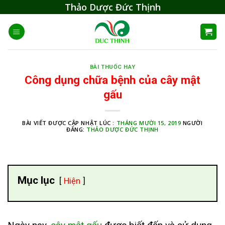
Skip
Thảo Dược Đức Thịnh
to
content
BÀI THUỐC HAY
Công dụng chữa bệnh của cây mật
gấu
BÀI VIẾT ĐƯỢC CẬP NHẬT LÚC :
THÁNG MƯỜI 15, 2019
NGƯỜI
ĐĂNG:
THẢO DƯỢC ĐỨC THỊNH
Mục lục
Hiện