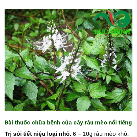
Bài thuốc chữa bệnh của cây râu mèo nổi tiếng
Trị sỏi tiết niệu loại nhỏ
: 6 – 10g râu mèo khô,