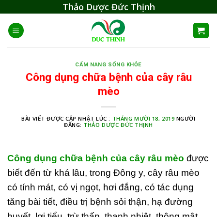
Skip
Thảo Dược Đức Thịnh
to
content
CẨM NANG SỐNG KHỎE
Công dụng chữa bệnh của cây râu
mèo
BÀI VIẾT ĐƯỢC CẬP NHẬT LÚC :
THÁNG MƯỜI 18, 2019
NGƯỜI
ĐĂNG:
THẢO DƯỢC ĐỨC THỊNH
Công dụng chữa bệnh của cây râu mèo
được
biết đến từ khá lâu, trong Đông y, cây râu mèo
có tính mát, có vị ngọt, hơi đắng, có tác dụng
tăng bài tiết, điều trị bệnh sỏi thận, hạ đường
huyết, lợi tiểu, trừ thấp, thanh nhiệt, thông mật,