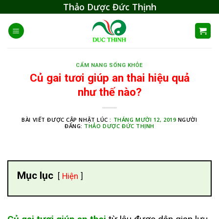
Skip
Thảo Dược Đức Thịnh
to
content
CẨM NANG SỐNG KHỎE
Củ gai tươi giúp an thai hiệu quả
như thế nào?
BÀI VIẾT ĐƯỢC CẬP NHẬT LÚC :
THÁNG MƯỜI 12, 2019
NGƯỜI
ĐĂNG:
THẢO DƯỢC ĐỨC THỊNH
Mục lục
Hiện