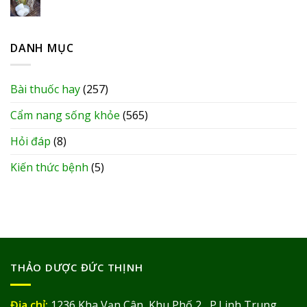
DANH MỤC
Bài thuốc hay
(257)
Cẩm nang sống khỏe
(565)
Hỏi đáp
(8)
Kiến thức bệnh
(5)
THẢO DƯỢC ĐỨC THỊNH
Địa chỉ:
1236 Kha Vạn Cân, Khu Phố 2, P.Linh Trung,