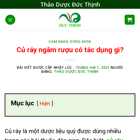
Skip
Thảo Dược Đức Thịnh
to
content
CẨM NANG SỐNG KHỎE
Củ ráy ngâm rượu có tác dụng gì?
BÀI VIẾT ĐƯỢC CẬP NHẬT LÚC :
THÁNG HAI 1, 2021
NGƯỜI
ĐĂNG:
THẢO DƯỢC ĐỨC THỊNH
Mục lục
Hiện
Củ ráy là một dược liệu quý được dùng nhiều