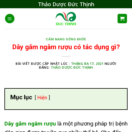
Skip
Thảo Dược Đức Thịnh
to
content
CẨM NANG SỐNG KHỎE
Dây gắm ngâm rượu có tác dụng gì?
BÀI VIẾT ĐƯỢC CẬP NHẬT LÚC :
THÁNG BA 17, 2021
NGƯỜI
ĐĂNG:
THẢO DƯỢC ĐỨC THỊNH
Mục lục
Hiện
Dây gắm ngâm rượu
là một phương pháp trị bệnh