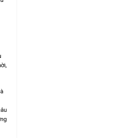
u
ời,
cà
sâu
ợng