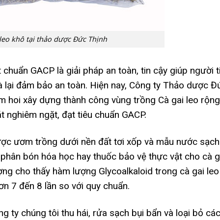
 leo khô tại thảo dược Đức Thịnh
 chuẩn GACP là giải pháp an toàn, tin cậy giúp người t
 lại đảm bảo an toàn.
Hiện nay, Công ty Thảo dược Đ
ếm hoi xây dựng thành công vùng trồng Cà gai leo rộng
t nghiêm ngặt, đạt tiêu chuẩn GACP.
ược ươm trồng dưới nền đất tơi xốp và mẫu nước sạch
phân bón hóa học hay thuốc bảo vệ thực vật cho cà g
ợng cho thấy hàm lượng Glycoalkaloid trong cà gai leo
n 7 đến 8 lần so với quy chuẩn.
 ty chúng tôi thu hái, rửa sạch bụi bẩn và loại bỏ cá