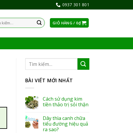
0937 301 801
GIỎ HÀNG /
0
₫
:
BÀI VIẾT MỚI NHẤT
Cách sử dụng kim
tiền thảo trị sỏi thận
Dây thìa canh chữa
tiểu đường hiệu quả
ra sao?