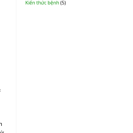
Kiến thức bệnh
(5)
c
n
từ