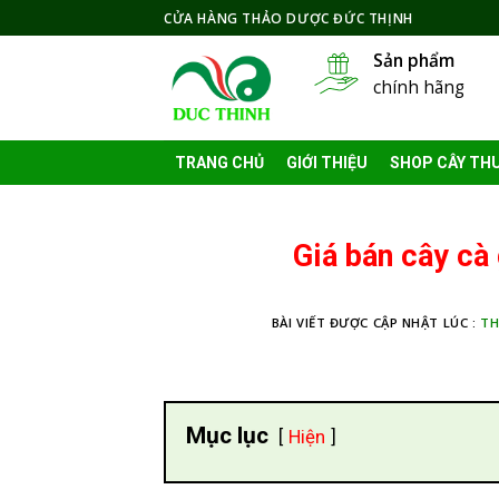
Skip
CỬA HÀNG THẢO DƯỢC ĐỨC THỊNH
to
Sản phẩm
content
chính hãng
TRANG CHỦ
GIỚI THIỆU
SHOP CÂY TH
Giá bán cây cà 
BÀI VIẾT ĐƯỢC CẬP NHẬT LÚC :
TH
Mục lục
Hiện