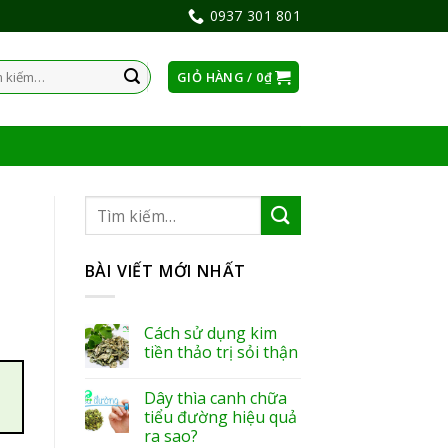
0937 301 801
GIỎ HÀNG /
0
₫
:
BÀI VIẾT MỚI NHẤT
Cách sử dụng kim
tiền thảo trị sỏi thận
Dây thìa canh chữa
tiểu đường hiệu quả
ra sao?