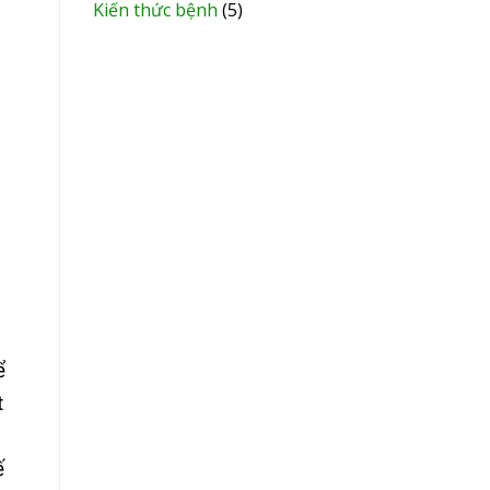
Kiến thức bệnh
(5)
ể
t
ế