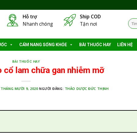
Hỗ trợ
Ship COD
Tìm
Nhanh chóng
Tận nơi
kiếm
UỐC
CẨM NANG SỐNG KHỎE
BÀI THUỐC HAY
LIÊN HỆ
BÀI THUỐC HAY
o cổ lam chữa gan nhiễm mỡ
:
THÁNG MƯỜI 9, 2020
NGƯỜI ĐĂNG:
THẢO DƯỢC ĐỨC THỊNH