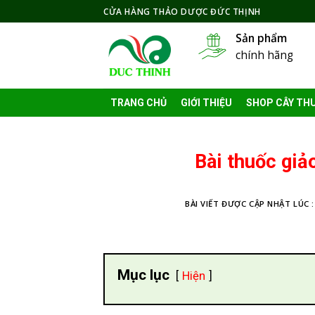
Skip
CỬA HÀNG THẢO DƯỢC ĐỨC THỊNH
to
Sản phẩm
content
chính hãng
TRANG CHỦ
GIỚI THIỆU
SHOP CÂY TH
Bài thuốc giả
BÀI VIẾT ĐƯỢC CẬP NHẬT LÚC 
Mục lục
Hiện