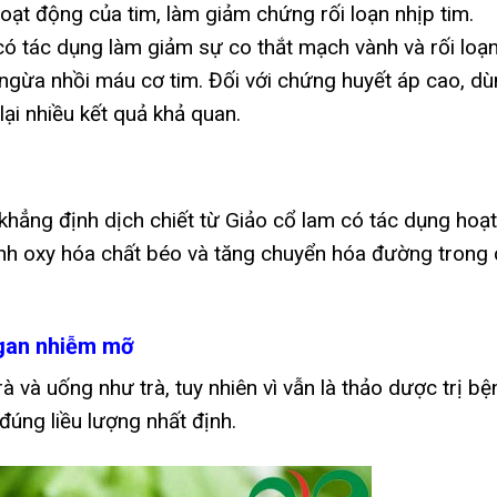
ạt động của tim, làm giảm chứng rối loạn nhịp tim.
ó tác dụng làm giảm sự co thắt mạch vành và rối loạ
g ngừa nhồi máu cơ tim. Đối với chứng huyết áp cao, d
ại nhiều kết quả khả quan.
ẳng định dịch chiết từ Giảo cổ lam có tác dụng hoạt
nh oxy hóa chất béo và tăng chuyển hóa đường trong
 gan nhiễm mỡ
à và uống như trà, tuy nhiên vì vẫn là thảo dược trị bệ
đúng liều lượng nhất định.