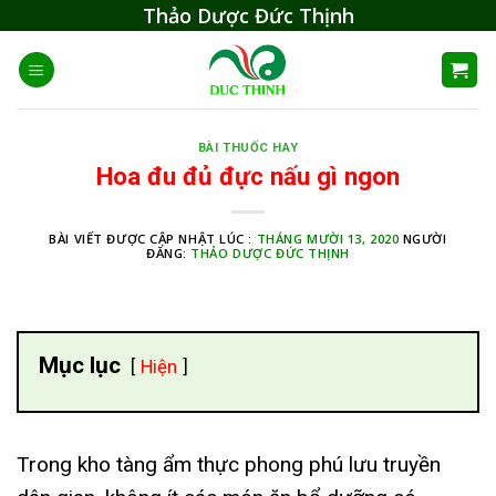
Skip
Thảo Dược Đức Thịnh
to
content
BÀI THUỐC HAY
Hoa đu đủ đực nấu gì ngon
BÀI VIẾT ĐƯỢC CẬP NHẬT LÚC :
THÁNG MƯỜI 13, 2020
NGƯỜI
ĐĂNG:
THẢO DƯỢC ĐỨC THỊNH
Mục lục
Hiện
Trong kho tàng ẩm thực phong phú lưu truyền