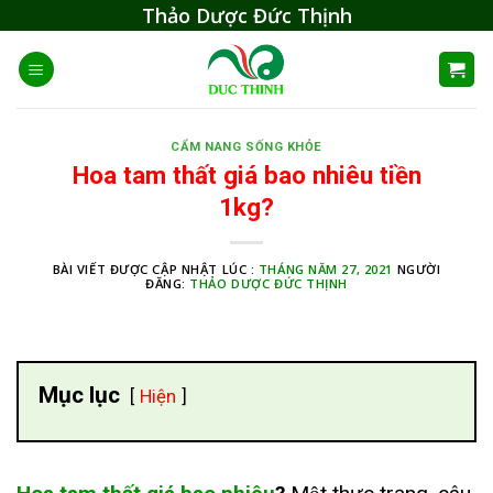
Skip
Thảo Dược Đức Thịnh
to
content
CẨM NANG SỐNG KHỎE
Hoa tam thất giá bao nhiêu tiền
1kg?
BÀI VIẾT ĐƯỢC CẬP NHẬT LÚC :
THÁNG NĂM 27, 2021
NGƯỜI
ĐĂNG:
THẢO DƯỢC ĐỨC THỊNH
Mục lục
Hiện