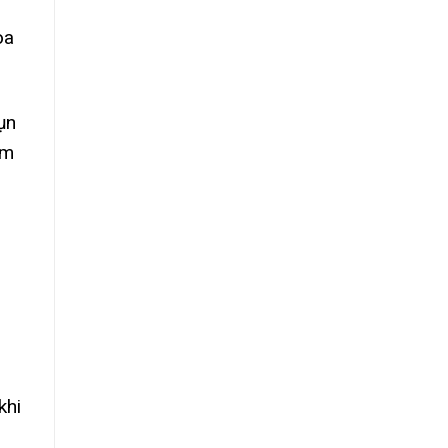
oa
ụn
em
khi