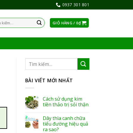
0937 301 801
GIỎ HÀNG /
0
₫
:
BÀI VIẾT MỚI NHẤT
Cách sử dụng kim
tiền thảo trị sỏi thận
Dây thìa canh chữa
tiểu đường hiệu quả
ra sao?