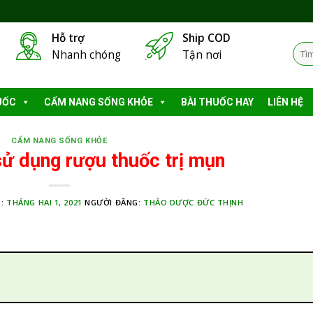
Hỗ trợ
Ship COD
Tìm
Nhanh chóng
Tận nơi
kiếm
UỐC
CẨM NANG SỐNG KHỎE
BÀI THUỐC HAY
LIÊN HỆ
CẨM NANG SỐNG KHỎE
ử dụng rượu thuốc trị mụn
 :
THÁNG HAI 1, 2021
NGƯỜI ĐĂNG:
THẢO DƯỢC ĐỨC THỊNH