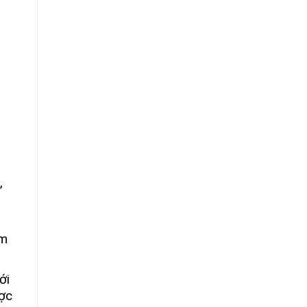
,
ẩm
ới
ược