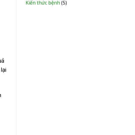
Kiến thức bệnh
(5)
uả
lại
n