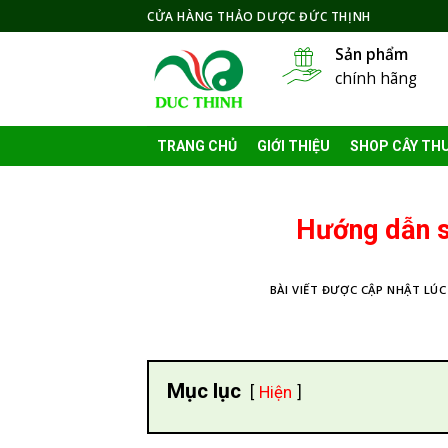
Skip
CỬA HÀNG THẢO DƯỢC ĐỨC THỊNH
to
Sản phẩm
content
chính hãng
TRANG CHỦ
GIỚI THIỆU
SHOP CÂY TH
Hướng dẫn s
BÀI VIẾT ĐƯỢC CẬP NHẬT LÚC
Mục lục
Hiện