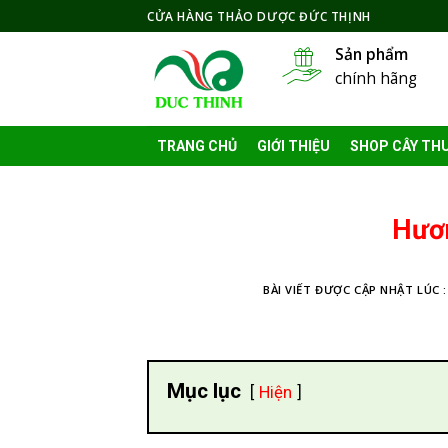
Skip
CỬA HÀNG THẢO DƯỢC ĐỨC THỊNH
to
Sản phẩm
content
chính hãng
TRANG CHỦ
GIỚI THIỆU
SHOP CÂY TH
Hươ
BÀI VIẾT ĐƯỢC CẬP NHẬT LÚC 
Mục lục
Hiện