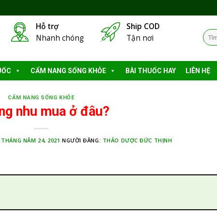
Hỗ trợ
Ship COD
Tìm
Nhanh chóng
Tận nơi
kiếm
UỐC
CẨM NANG SỐNG KHỎE
BÀI THUỐC HAY
LIÊN HỆ
CẨM NANG SỐNG KHỎE
ng nhu mua ở đâu?
:
THÁNG NĂM 24, 2021
NGƯỜI ĐĂNG:
THẢO DƯỢC ĐỨC THỊNH