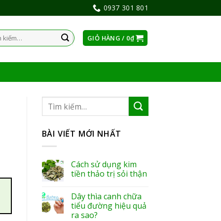
0937 301 801
GIỎ HÀNG /
0
₫
:
BÀI VIẾT MỚI NHẤT
Cách sử dụng kim
tiền thảo trị sỏi thận
Dây thìa canh chữa
tiểu đường hiệu quả
ra sao?