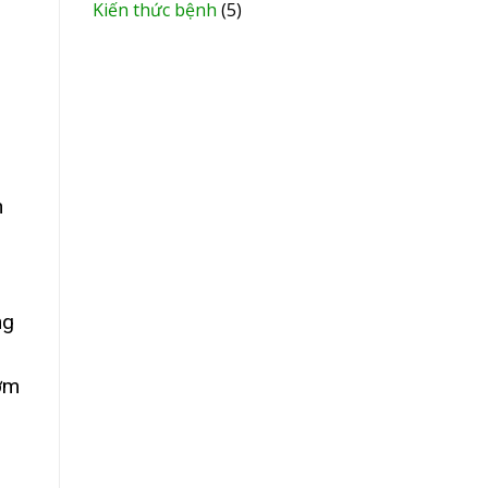
Kiến thức bệnh
(5)
h
ng
hơm