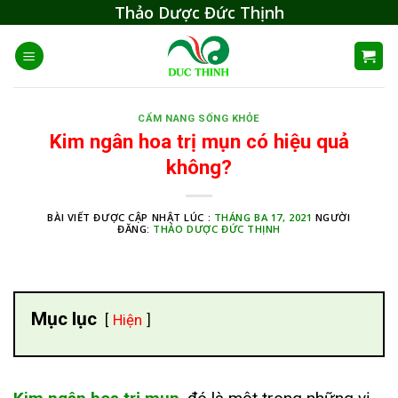
Skip
Thảo Dược Đức Thịnh
to
content
CẨM NANG SỐNG KHỎE
Kim ngân hoa trị mụn có hiệu quả
không?
BÀI VIẾT ĐƯỢC CẬP NHẬT LÚC :
THÁNG BA 17, 2021
NGƯỜI
ĐĂNG:
THẢO DƯỢC ĐỨC THỊNH
Mục lục
Hiện