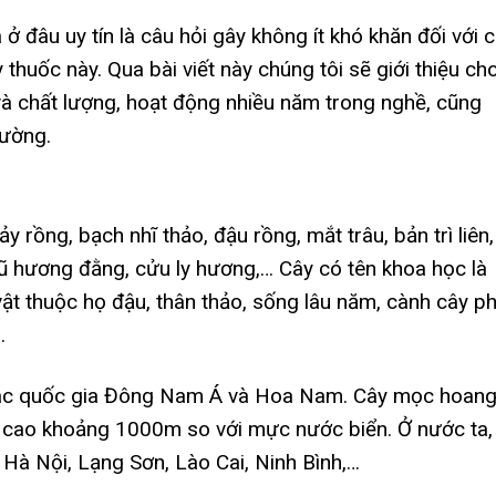
ở đâu uy tín là câu hỏi gây không ít khó khăn đối với 
huốc này. Qua bài viết này chúng tôi sẽ giới thiệu ch
n và chất lượng, hoạt động nhiều năm trong nghề, cũng
rường.
ảy rồng, bạch nhĩ thảo, đậu rồng, mắt trâu, bản trì liên,
nhũ hương đằng, cửu ly hương,… Cây có tên khoa học là
 vật thuộc họ đậu, thân thảo, sống lâu năm, cành cây p
.
các quốc gia Đông Nam Á và Hoa Nam. Cây mọc hoang
ộ cao khoảng 1000m so với mực nước biển. Ở nước ta,
 Hà Nội, Lạng Sơn, Lào Cai, Ninh Bình,…