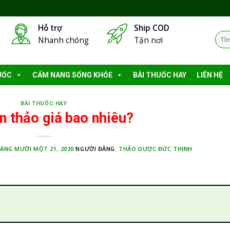
Hỗ trợ
Ship COD
Tìm
Nhanh chóng
Tận nơi
kiếm
UỐC
CẨM NANG SỐNG KHỎE
BÀI THUỐC HAY
LIÊN HỆ
BÀI THUỐC HAY
n thảo giá bao nhiêu?
ÁNG MƯỜI MỘT 21, 2020
NGƯỜI ĐĂNG:
THẢO DƯỢC ĐỨC THỊNH