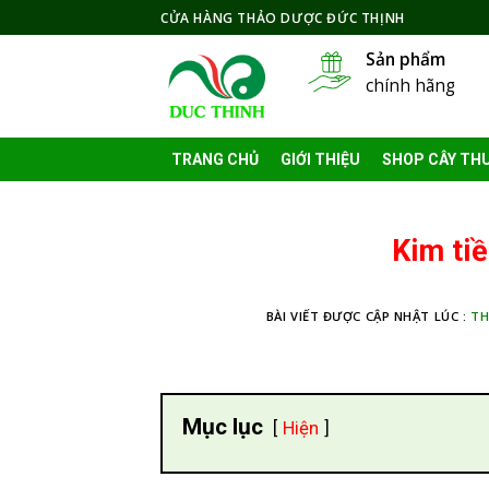
Skip
CỬA HÀNG THẢO DƯỢC ĐỨC THỊNH
to
Sản phẩm
content
chính hãng
TRANG CHỦ
GIỚI THIỆU
SHOP CÂY TH
Kim tiề
BÀI VIẾT ĐƯỢC CẬP NHẬT LÚC :
TH
Mục lục
Hiện