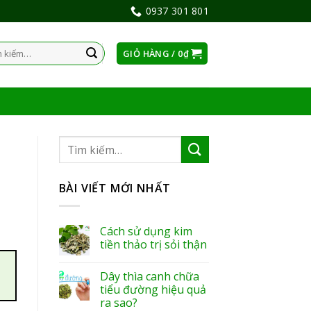
0937 301 801
GIỎ HÀNG /
0
₫
:
BÀI VIẾT MỚI NHẤT
Cách sử dụng kim
tiền thảo trị sỏi thận
Dây thìa canh chữa
tiểu đường hiệu quả
ra sao?