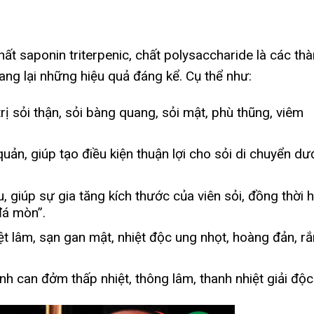
ất saponin triterpenic, chất polysaccharide là các th
ng lại những hiệu quả đáng kể. Cụ thể như:
trị sỏi thận, sỏi bàng quang, sỏi mật, phù thũng, viêm
ản, giúp tạo điều kiện thuận lợi cho sỏi di chuyển dư
u, giúp sự gia tăng kích thước của viên sỏi, đồng thời 
đá mòn”.
ệt lâm, sạn gan mật, nhiệt độc ung nhọt, hoàng đản, rắ
anh can đởm thấp nhiệt, thông lâm, thanh nhiệt giải độc