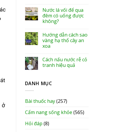
các
Nước lá vối để qua
đêm có uống được
o
không?
Hướng dẫn cách sao
vàng hạ thổ cây an
xoa
Cách nấu nước rễ cỏ
tranh hiệu quả
hát
DANH MỤC
Bài thuốc hay
(257)
 ở
Cẩm nang sống khỏe
(565)
Hỏi đáp
(8)