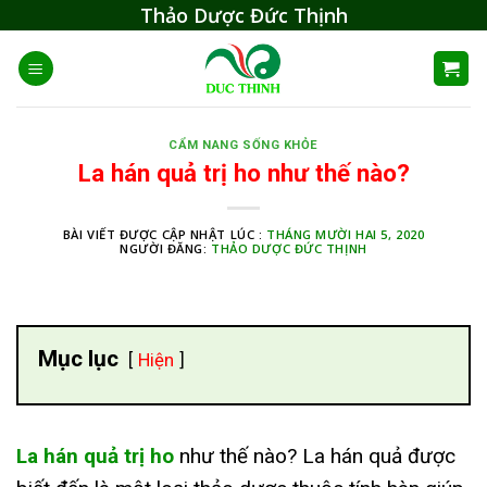
Skip
Thảo Dược Đức Thịnh
to
content
CẨM NANG SỐNG KHỎE
La hán quả trị ho như thế nào?
BÀI VIẾT ĐƯỢC CẬP NHẬT LÚC :
THÁNG MƯỜI HAI 5, 2020
NGƯỜI ĐĂNG:
THẢO DƯỢC ĐỨC THỊNH
Mục lục
Hiện
La hán quả trị ho
như thế nào? La hán quả được