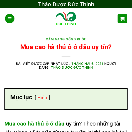
Skip
Thảo Dược Đức Thịnh
to
content
CẨM NANG SỐNG KHỎE
Mua cao hà thủ ô ở đâu uy tín?
BÀI VIẾT ĐƯỢC CẬP NHẬT LÚC :
THÁNG HAI 6, 2021
NGƯỜI
ĐĂNG:
THẢO DƯỢC ĐỨC THỊNH
Mục lục
Hiện
Mua cao hà thủ ô ở đâu
uy tín? Theo những tài