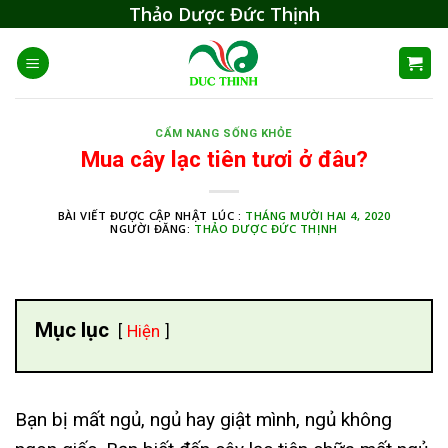
Skip
Thảo Dược Đức Thịnh
to
content
CẨM NANG SỐNG KHỎE
Mua cây lạc tiên tươi ở đâu?
BÀI VIẾT ĐƯỢC CẬP NHẬT LÚC :
THÁNG MƯỜI HAI 4, 2020
NGƯỜI ĐĂNG:
THẢO DƯỢC ĐỨC THỊNH
Mục lục
Hiện
Bạn bị mất ngủ, ngủ hay giật mình, ngủ không