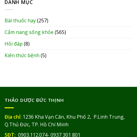
DANH MỤC
Bài thuốc hay
(257)
Cẩm nang sống khỏe
(565)
Hỏi đáp
(8)
Kiến thức bệnh
(5)
THẢO DƯỢC ĐỨC THỊNH
Địa chỉ:
1236 Kha Vạn Cân, Khu Phố 2, P.Linh Trung,
Q.Thủ Đức, TP. Hồ Chí Minh
SĐT:
0903.112.074- 0937 301 801