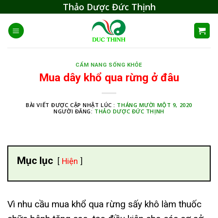
Skip
Thảo Dược Đức Thịnh
to
content
CẨM NANG SỐNG KHỎE
Mua dây khổ qua rừng ở đâu
BÀI VIẾT ĐƯỢC CẬP NHẬT LÚC :
THÁNG MƯỜI MỘT 9, 2020
NGƯỜI ĐĂNG:
THẢO DƯỢC ĐỨC THỊNH
Mục lục
Hiện
Vì nhu cầu mua khổ qua rừng sấy khô làm thuốc