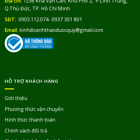
Địa chỉ:
1236 Kha Vạn Cân, Khu Phố 2, P.Linh Trung,
Q.Thủ Đức, TP. Hồ Chí Minh
SĐT:
0903.112.074- 0937 301 801
Email:
kinhdoanhthaoduocquy@gmail.com
HỖ TRỢ KHÁCH HÀNG
Giới thiệu
Phương thức vận chuyển
Hình thức thanh toán
Chính sách đổi trả