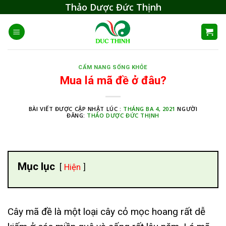
Skip
Thảo Dược Đức Thịnh
to
content
CẨM NANG SỐNG KHỎE
Mua lá mã đề ở đâu?
BÀI VIẾT ĐƯỢC CẬP NHẬT LÚC :
THÁNG BA 4, 2021
NGƯỜI
ĐĂNG:
THẢO DƯỢC ĐỨC THỊNH
Mục lục
Hiện
Cây mã đề là một loại cây cỏ mọc hoang rất dễ