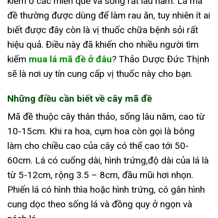
kiếm ở các miền quê và sống rất lâu năm. Lá mã
đề thường được dùng để làm rau ăn, tuy nhiên ít ai
biết được đây còn là vị thuốc chữa bệnh sỏi rất
hiệu quả. Điều này đã khiến cho nhiều người tìm
kiếm
mua lá mã đề ở đâu
? Thảo Dược Đức Thịnh
sẽ là nơi uy tín cung cấp vị thuốc này cho bạn.
Những điều cần biết về cây mã đề
Mã đề thuộc cây thân thảo, sống lâu năm, cao từ
10-15cm. Khi ra hoa, cụm hoa còn gọi là bông
làm cho chiều cao của cây có thể cao tới 50-
60cm. Lá có cuống dài, hình trứng,độ dài của lá là
từ 5-12cm, rộng 3.5 – 8cm, đầu mũi hơi nhọn.
Phiến lá có hình thìa hoặc hình trứng, có gân hình
cung dọc theo sống lá và đồng quy ở ngọn và