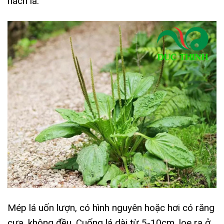
nách lá.
Mép lá uốn lượn, có hình nguyên hoặc hơi có răng
cưa, không đều. Cuống lá dài từ 5-10cm, loe ra ở