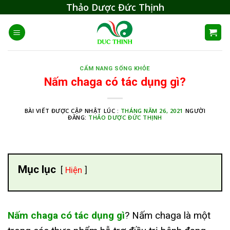
Skip
Thảo Dược Đức Thịnh
to
content
CẨM NANG SỐNG KHỎE
Nấm chaga có tác dụng gì?
BÀI VIẾT ĐƯỢC CẬP NHẬT LÚC :
THÁNG NĂM 26, 2021
NGƯỜI
ĐĂNG:
THẢO DƯỢC ĐỨC THỊNH
Mục lục
Hiện
Nấm chaga có tác dụng gì
? Nấm chaga là một