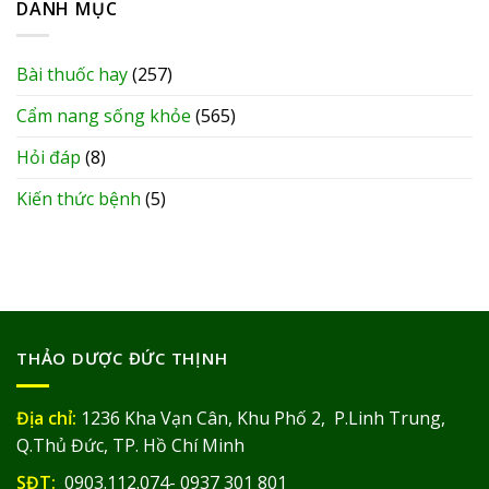
DANH MỤC
Bài thuốc hay
(257)
Cẩm nang sống khỏe
(565)
Hỏi đáp
(8)
Kiến thức bệnh
(5)
THẢO DƯỢC ĐỨC THỊNH
Địa chỉ:
1236 Kha Vạn Cân, Khu Phố 2, P.Linh Trung,
Q.Thủ Đức, TP. Hồ Chí Minh
SĐT:
0903.112.074- 0937 301 801