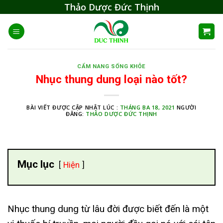
Skip
Thảo Dược Đức Thịnh
to
content
CẨM NANG SỐNG KHỎE
Nhục thung dung loại nào tốt?
BÀI VIẾT ĐƯỢC CẬP NHẬT LÚC :
THÁNG BA 18, 2021
NGƯỜI
ĐĂNG:
THẢO DƯỢC ĐỨC THỊNH
Mục lục
Hiện
Nhục thung dung từ lâu đời được biết đến là một