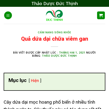
Skip
Thảo Dược Đức Thịnh
to
content
CẨM NANG SỐNG KHỎE
Quả dứa dại chữa viêm gan
BÀI VIẾT ĐƯỢC CẬP NHẬT LÚC :
THÁNG HAI 1, 2021
NGƯỜI
ĐĂNG:
THẢO DƯỢC ĐỨC THỊNH
Mục lục
Hiện
Cây dứa dại mọc hoang phổ biến ở nhiều tỉnh