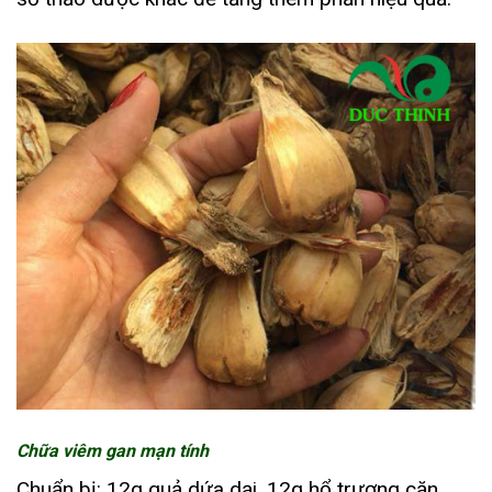
Chữa viêm gan mạn tính
Chuẩn bị: 12g quả dứa dại, 12g hổ trượng căn,