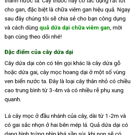
thành nước ta. Cây thuốc này có tác dụng rất tốt
cho gan, đặc biệt là chữa viêm gan hiệu quả. Ngay
sau đây chúng tôi sẽ chia sẻ cho bạn công dụng
và cách dùng
quả dứa dại chữa viêm gan
, mời
bạn cùng theo dõi nhé!
Đặc điểm của cây dứa dại
Cây dứa dại còn có tên gọi khác là cây dứa gỗ
hoặc dứa gai, cây mọc hoang dại ở một số vùng
ven biển nước ta. Đây là loại cây thân nhỏ có chiều
cao trung bình từ 3-4m và có nhiều rễ phụ xung
quanh.
Lá cây mọc ở đầu nhánh của cây, dài từ 1-2m và
có gai sắc nhọn ở hai bên mép lá. Quả dứa dại có
dạng hình trứng nhìn khá sần sùi, khi non sẽ có