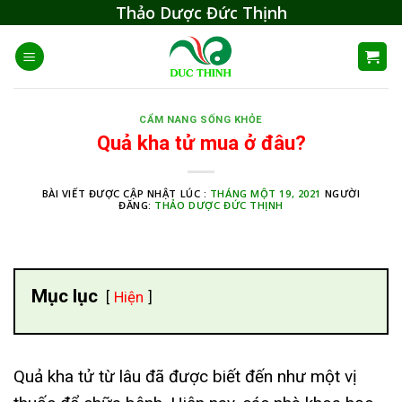
Skip
Thảo Dược Đức Thịnh
to
content
CẨM NANG SỐNG KHỎE
Quả kha tử mua ở đâu?
BÀI VIẾT ĐƯỢC CẬP NHẬT LÚC :
THÁNG MỘT 19, 2021
NGƯỜI
ĐĂNG:
THẢO DƯỢC ĐỨC THỊNH
Mục lục
Hiện
Quả kha tử từ lâu đã được biết đến như một vị