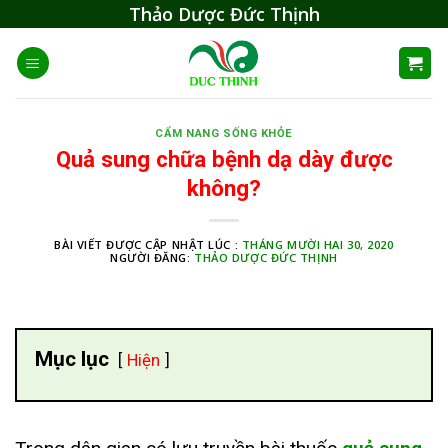
Skip
Thảo Dược Đức Thịnh
to
content
CẨM NANG SỐNG KHỎE
Quả sung chữa bệnh dạ dày được
không?
BÀI VIẾT ĐƯỢC CẬP NHẬT LÚC :
THÁNG MƯỜI HAI 30, 2020
NGƯỜI ĐĂNG:
THẢO DƯỢC ĐỨC THỊNH
Mục lục
Hiện