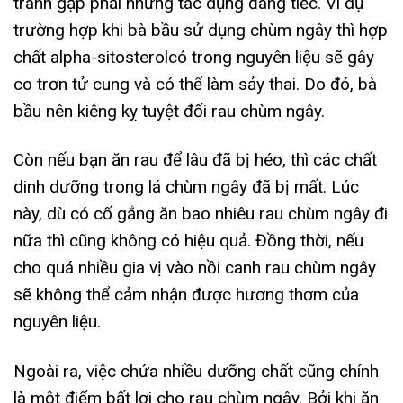
tránh gặp phải những tác dụng đáng tiếc. Ví dụ
trường hợp khi bà bầu sử dụng chùm ngây thì hợp
chất alpha-sitosterolcó trong nguyên liệu sẽ gây
co trơn tử cung và có thể làm sảy thai. Do đó, bà
bầu nên kiêng kỵ tuyệt đối rau chùm ngây.
Còn nếu bạn ăn rau để lâu đã bị héo, thì các chất
dinh dưỡng trong lá chùm ngây đã bị mất. Lúc
này, dù có cố gắng ăn bao nhiêu rau chùm ngây đi
nữa thì cũng không có hiệu quả. Đồng thời, nếu
cho quá nhiều gia vị vào nồi canh rau chùm ngây
sẽ không thể cảm nhận được hương thơm của
nguyên liệu.
Ngoài ra, việc chứa nhiều dưỡng chất cũng chính
là một điểm bất lợi cho rau chùm ngây. Bởi khi ăn