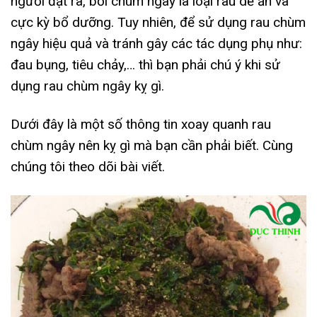
người đặt ra, bởi chùm ngây là loại rau dễ ăn và
cực kỳ bổ dưỡng. Tuy nhiên, để sử dụng rau chùm
ngây hiệu quả và tránh gây các tác dụng phụ như:
đau bụng, tiêu chảy,… thì bạn phải chú ý khi sử
dụng rau chùm ngây kỵ gì.
Dưới đây là một số thông tin xoay quanh rau
chùm ngây nên kỵ gì mà bạn cần phải biết. Cùng
chúng tôi theo dõi bài viết.