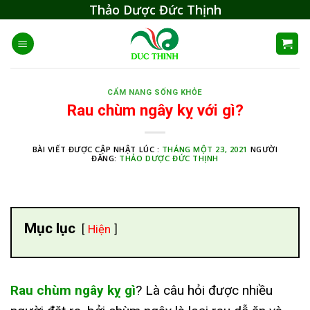
Skip
Thảo Dược Đức Thịnh
to
content
CẨM NANG SỐNG KHỎE
Rau chùm ngây kỵ với gì?
BÀI VIẾT ĐƯỢC CẬP NHẬT LÚC :
THÁNG MỘT 23, 2021
NGƯỜI
ĐĂNG:
THẢO DƯỢC ĐỨC THỊNH
Mục lục
Hiện
Rau chùm ngây kỵ gì
? Là câu hỏi được nhiều