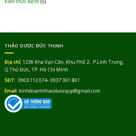
Kiến thức bệnh
(5)
THẢO DƯỢC ĐỨC THỊNH
Địa chỉ:
1236 Kha Vạn Cân, Khu Phố 2, P.Linh Trung,
Q.Thủ Đức, TP. Hồ Chí Minh
SĐT:
0903.112.074- 0937 301 801
Email:
kinhdoanhthaoduocquy@gmail.com