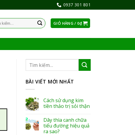
0937 301 801
GIỎ HÀNG /
0
₫
:
BÀI VIẾT MỚI NHẤT
Cách sử dụng kim
tiền thảo trị sỏi thận
Dây thìa canh chữa
tiểu đường hiệu quả
ra sao?