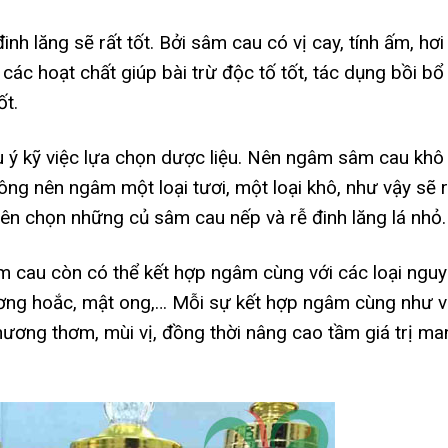
nh lăng sẽ rất tốt. Bởi sâm cau có vị cay, tính ấm, hơi
các hoạt chất giúp bài trừ độc tố tốt, tác dụng bồi bổ
ốt.
ưu ý kỹ việc lựa chọn dược liệu. Nên ngâm sâm cau khô
ông nên ngâm một loại tươi, một loại khô, như vậy sẽ r
nên chọn những củ sâm cau nếp và rễ đinh lăng lá nhỏ.
âm cau còn có thể kết hợp ngâm cùng với các loại ngu
ương hoắc, mật ong,… Mỗi sự kết hợp ngâm cùng như 
hương thơm, mùi vị, đồng thời nâng cao tầm giá trị ma