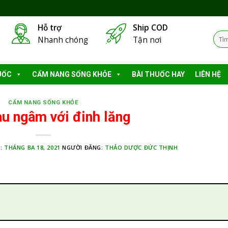
Hỗ trợ
Ship COD
Tìm
Nhanh chóng
Tận nơi
kiếm
UỐC
CẨM NANG SỐNG KHỎE
BÀI THUỐC HAY
LIÊN HỆ
CẨM NANG SỐNG KHỎE
u ngâm với đinh lăng
 :
THÁNG BA 18, 2021
NGƯỜI ĐĂNG:
THẢO DƯỢC ĐỨC THỊNH