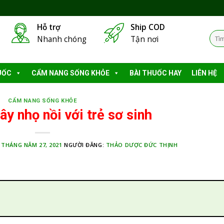
Hỗ trợ
Ship COD
Tìm
Nhanh chóng
Tận nơi
kiếm
UỐC
CẨM NANG SỐNG KHỎE
BÀI THUỐC HAY
LIÊN HỆ
CẨM NANG SỐNG KHỎE
ây nhọ nồi với trẻ sơ sinh
:
THÁNG NĂM 27, 2021
NGƯỜI ĐĂNG:
THẢO DƯỢC ĐỨC THỊNH