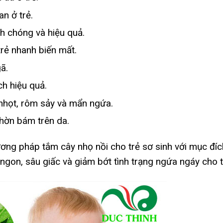
n ở trẻ.
h chóng và hiệu quả.
rẻ nhanh biến mất.
ã.
ch hiệu quả.
nhọt, rôm sảy và mẩn ngứa.
nhờn bám trên da.
ơng pháp tắm cây nhọ nồi cho trẻ sơ sinh với mục đíc
 ngon, sâu giấc và giảm bớt tình trạng ngứa ngáy cho t