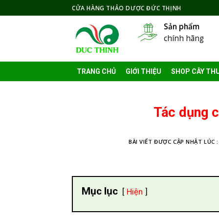
Skip
CỬA HÀNG THẢO DƯỢC ĐỨC THỊNH
to
Sản phẩm
content
chính hãng
TRANG CHỦ
GIỚI THIỆU
SHOP CÂY TH
Tác dụng c
BÀI VIẾT ĐƯỢC CẬP NHẬT LÚC 
Mục lục
Hiện