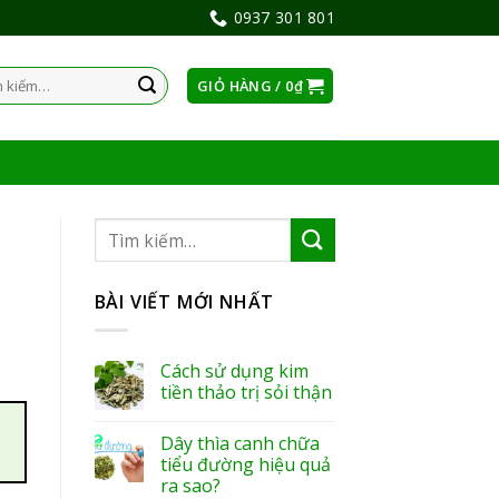
0937 301 801
GIỎ HÀNG /
0
₫
:
BÀI VIẾT MỚI NHẤT
Cách sử dụng kim
tiền thảo trị sỏi thận
Dây thìa canh chữa
tiểu đường hiệu quả
ra sao?