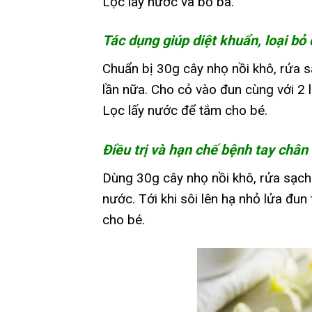
Lọc lấy nước và bỏ bã.
Tác dụng giúp diệt khuẩn, loại bỏ 
Chuẩn bị 30g cây nhọ nồi khô, rửa 
lần nữa. Cho cỏ vào đun cùng với 2 lí
Lọc lấy nước để tắm cho bé.
Điều trị và hạn chế bệnh tay chân
Dùng 30g cây nhọ nồi khô, rửa sạch đ
nước. Tới khi sôi lên hạ nhỏ lửa đun
cho bé.