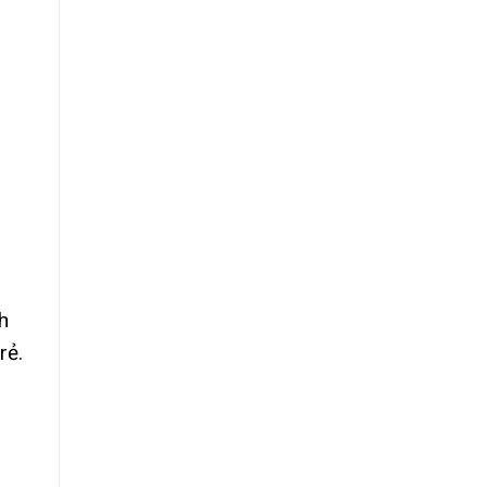
h
rẻ.