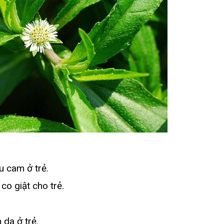
u cam ở trẻ.
co giật cho trẻ.
 da ở trẻ.