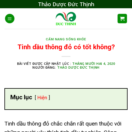
Skip
Thảo Dược Đức Thịnh
to
content
CẨM NANG SỐNG KHỎE
Tinh dầu thông đỏ có tốt không?
BÀI VIẾT ĐƯỢC CẬP NHẬT LÚC :
THÁNG MƯỜI HAI 4, 2020
NGƯỜI ĐĂNG:
THẢO DƯỢC ĐỨC THỊNH
Mục lục
Hiện
Tinh dầu thông đỏ chắc chắn rất quen thuộc với