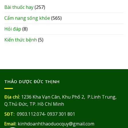
Bài thuốc hay
(257)
Cẩm nang sống khỏe
(565)
Hỏi đáp
(8)
Kiến thức bệnh
(5)
THẢO DƯỢC ĐỨC THỊNH
Địa chỉ:
1236 Kha Vạn Cân, Khu Phố 2, P.Linh Trung,
Q.Thủ Đức, TP. Hồ Chí Minh
SĐT:
0903.112.074- 0937 301 801
Email:
kinhdoanhthaoduocquy@gmail.com