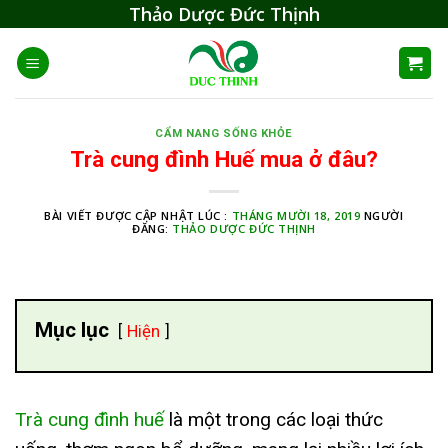
Skip
Thảo Dược Đức Thịnh
to
content
CẨM NANG SỐNG KHỎE
Trà cung đình Huế mua ở đâu?
BÀI VIẾT ĐƯỢC CẬP NHẬT LÚC :
THÁNG MƯỜI 18, 2019
NGƯỜI
ĐĂNG:
THẢO DƯỢC ĐỨC THỊNH
Mục lục
Hiện
Trà cung đình huế
là một trong các loại thức