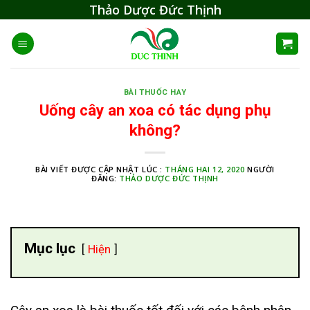
Skip
Thảo Dược Đức Thịnh
to
content
BÀI THUỐC HAY
Uống cây an xoa có tác dụng phụ
không?
BÀI VIẾT ĐƯỢC CẬP NHẬT LÚC :
THÁNG HAI 12, 2020
NGƯỜI
ĐĂNG:
THẢO DƯỢC ĐỨC THỊNH
Mục lục
Hiện