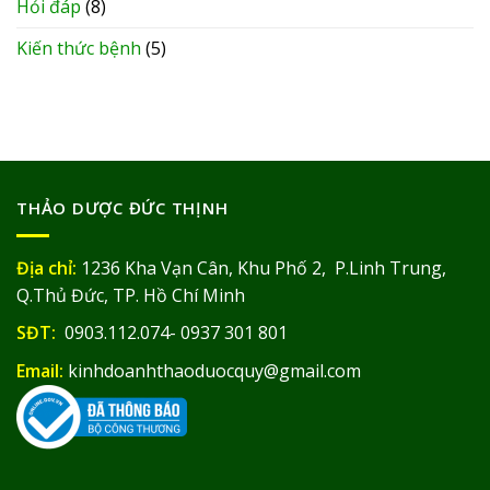
Hỏi đáp
(8)
Kiến thức bệnh
(5)
THẢO DƯỢC ĐỨC THỊNH
Địa chỉ:
1236 Kha Vạn Cân, Khu Phố 2, P.Linh Trung,
Q.Thủ Đức, TP. Hồ Chí Minh
SĐT:
0903.112.074- 0937 301 801
Email:
kinhdoanhthaoduocquy@gmail.com