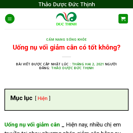
Skip
Thảo Dược Đức Thịnh
to
content
CẨM NANG SỐNG KHỎE
Uống nụ vối giảm cân có tốt không?
BÀI VIẾT ĐƯỢC CẬP NHẬT LÚC :
THÁNG HAI 2, 2021
NGƯỜI
ĐĂNG:
THẢO DƯỢC ĐỨC THỊNH
Mục lục
Hiện
Uống nụ vối giảm cân
_
Hiện nay, nhiều chị em