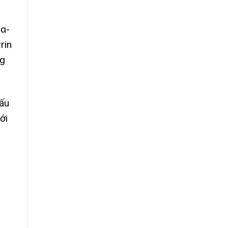
2α-
rin
ng
gấu
ới