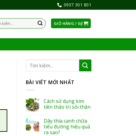
0937 301 801
GIỎ HÀNG /
0
₫
:
BÀI VIẾT MỚI NHẤT
Cách sử dụng kim
tiền thảo trị sỏi thận
Dây thìa canh chữa
tiểu đường hiệu quả
ra sao?