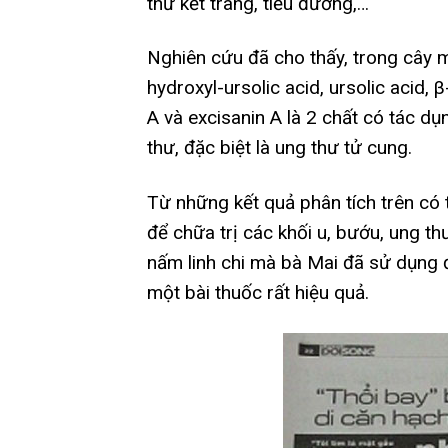
thư kết tràng, tiểu đường,…
Nghiên cứu đã cho thấy, trong cây m
hydroxyl-ursolic acid, ursolic acid, 
A và excisanin A là 2 chất có tác dụ
thư, đặc biệt là ung thư tử cung.
Từ những kết quả phân tích trên có t
để chữa trị các khối u, bướu, ung th
nấm linh chi mà bà Mai đã sử dụng đ
một bài thuốc rất hiệu quả.