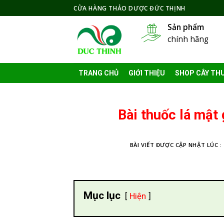
Skip
CỬA HÀNG THẢO DƯỢC ĐỨC THỊNH
to
Sản phẩm
content
chính hãng
TRANG CHỦ
GIỚI THIỆU
SHOP CÂY TH
Bài thuốc lá mật 
BÀI VIẾT ĐƯỢC CẬP NHẬT LÚC :
Mục lục
Hiện