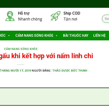
Hỗ trợ
Ship COD
Tìm
Nhanh chóng
Tận nơi
kiếm
UỐC
CẨM NANG SỐNG KHỎE
BÀI THUỐC HAY
LIÊN HỆ
CẨM NANG SỐNG KHỎE
gấu khi kết hợp với nấm linh chi
THÁNG MƯỜI 17, 2019
NGƯỜI ĐĂNG:
THẢO DƯỢC ĐỨC THỊNH