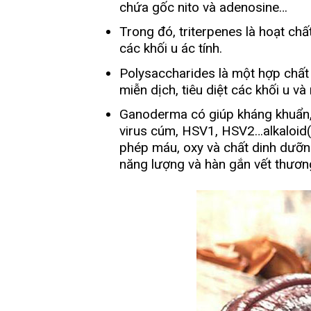
chứa gốc nito và adenosine…
Trong đó, triterpenes là hoạt ch
các khối u ác tính.
Polysaccharides là một hợp chấ
miễn dịch, tiêu diệt các khối u v
Ganoderma có giúp kháng khuẩn, c
virus cúm, HSV1, HSV2…alkaloid(
phép máu, oxy và chất dinh dưỡng
năng lượng và hàn gắn vết thươn