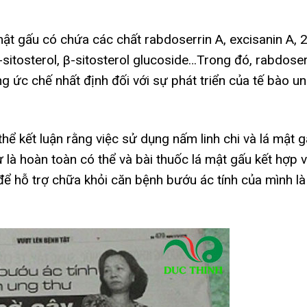
ật gấu có chứa các chất rabdoserrin A, excisanin A, 
β-sitosterol, β-sitosterol glucoside…Trong đó, rabdoser
ng ức chế nhất định đối với sự phát triển của tế bào u
hể kết luận rằng việc sử dụng nấm linh chi và lá mật 
ư là hoàn toàn có thể và bài thuốc lá mật gấu kết hợp v
ể hỗ trợ chữa khỏi căn bệnh bướu ác tính của mình là