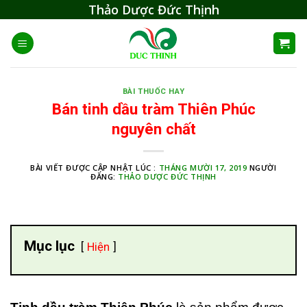
Skip
Thảo Dược Đức Thịnh
to
content
BÀI THUỐC HAY
Bán tinh dầu tràm Thiên Phúc
nguyên chất
BÀI VIẾT ĐƯỢC CẬP NHẬT LÚC :
THÁNG MƯỜI 17, 2019
NGƯỜI
ĐĂNG:
THẢO DƯỢC ĐỨC THỊNH
Mục lục
Hiện