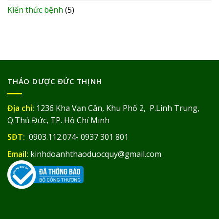
Kiến thức bệnh
(5)
THẢO DƯỢC ĐỨC THỊNH
Địa chỉ:
1236 Kha Vạn Cân, Khu Phố 2, P.Linh Trung,
Q.Thủ Đức, TP. Hồ Chí Minh
SĐT:
0903.112.074- 0937 301 801
Email:
kinhdoanhthaoduocquy@gmail.com