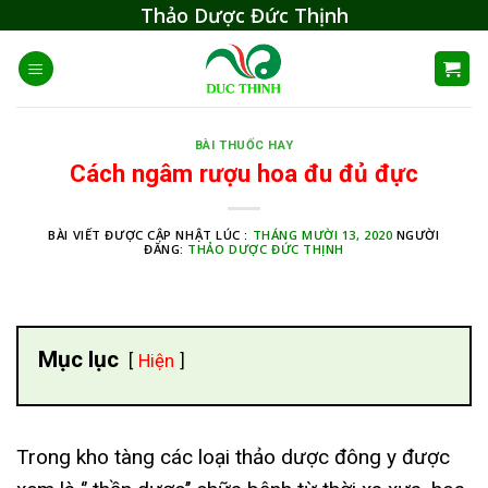
Skip
Thảo Dược Đức Thịnh
to
content
BÀI THUỐC HAY
Cách ngâm rượu hoa đu đủ đực
BÀI VIẾT ĐƯỢC CẬP NHẬT LÚC :
THÁNG MƯỜI 13, 2020
NGƯỜI
ĐĂNG:
THẢO DƯỢC ĐỨC THỊNH
Mục lục
Hiện
Trong kho tàng các loại thảo dược đông y được