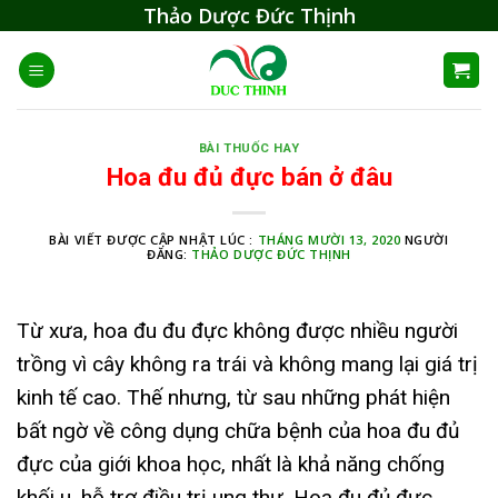
Skip
Thảo Dược Đức Thịnh
to
content
BÀI THUỐC HAY
Hoa đu đủ đực bán ở đâu
BÀI VIẾT ĐƯỢC CẬP NHẬT LÚC :
THÁNG MƯỜI 13, 2020
NGƯỜI
ĐĂNG:
THẢO DƯỢC ĐỨC THỊNH
Từ xưa, hoa đu đu đực không được nhiều người
trồng vì cây không ra trái và không mang lại giá trị
kinh tế cao. Thế nhưng, từ sau những phát hiện
bất ngờ về công dụng chữa bệnh của hoa đu đủ
đực của giới khoa học, nhất là khả năng chống
khối u, hỗ trợ điều trị ung thư. Hoa đu đủ đực