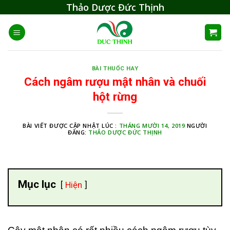
Skip
Thảo Dược Đức Thịnh
to
content
BÀI THUỐC HAY
Cách ngâm rượu mật nhân và chuối
hột rừng
BÀI VIẾT ĐƯỢC CẬP NHẬT LÚC :
THÁNG MƯỜI 14, 2019
NGƯỜI
ĐĂNG:
THẢO DƯỢC ĐỨC THỊNH
Mục lục
Hiện