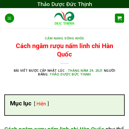
Skip
Thảo Dược Đức Thịnh
to
content
CẨM NANG SỐNG KHỎE
Cách ngâm rượu nấm linh chi Hàn
Quốc
BÀI VIẾT ĐƯỢC CẬP NHẬT LÚC :
THÁNG NĂM 29, 2021
NGƯỜI
ĐĂNG:
THẢO DƯỢC ĐỨC THỊNH
Mục lục
Hiện