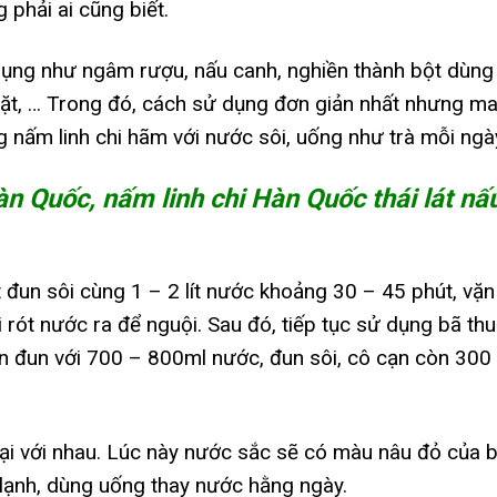
 phải ai cũng biết.
ử dụng như ngâm rượu, nấu canh, nghiền thành bột dùng
t, … Trong đó, cách sử dụng đơn giản nhất nhưng m
ng nấm linh chi hãm với nước sôi, uống như trà mỗi ngà
̀n Quốc, nấm linh chi Hàn Quốc thái lát nấ
t đun sôi cùng 1 – 2 lít nước khoảng 30 – 45 phút, vặn
rót nước ra để nguội. Sau đó, tiếp tục sử dụng bã thu
ần đun với 700 – 800ml nước, đun sôi, cô cạn còn 300
3 lại với nhau. Lúc này nước sắc sẽ có màu nâu đỏ của 
ủ lạnh, dùng uống thay nước hằng ngày.