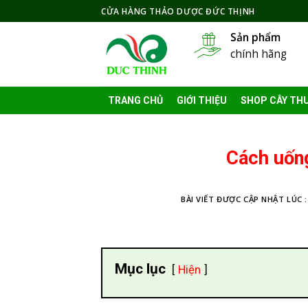
Skip
CỬA HÀNG THẢO DƯỢC ĐỨC THỊNH
to
Sản phẩm
content
chính hãng
TRANG CHỦ
GIỚI THIỆU
SHOP CÂY TH
Cách uốn
BÀI VIẾT ĐƯỢC CẬP NHẬT LÚC 
Mục lục
Hiện