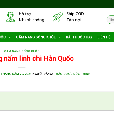
Hỗ trợ
Ship COD
Tìm
Nhanh chóng
Tận nơi
kiếm
UỐC
CẨM NANG SỐNG KHỎE
BÀI THUỐC HAY
LIÊN HỆ
CẨM NANG SỐNG KHỎE
g nấm linh chi Hàn Quốc
:
THÁNG NĂM 29, 2021
NGƯỜI ĐĂNG:
THẢO DƯỢC ĐỨC THỊNH