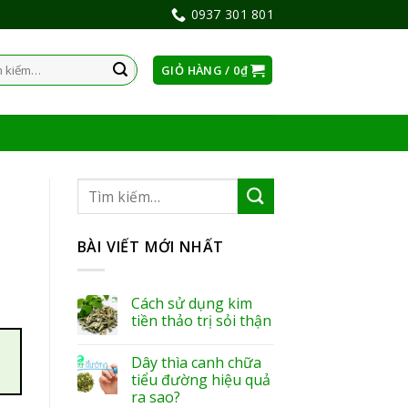
0937 301 801
GIỎ HÀNG /
0
₫
:
BÀI VIẾT MỚI NHẤT
Cách sử dụng kim
tiền thảo trị sỏi thận
Dây thìa canh chữa
tiểu đường hiệu quả
ra sao?