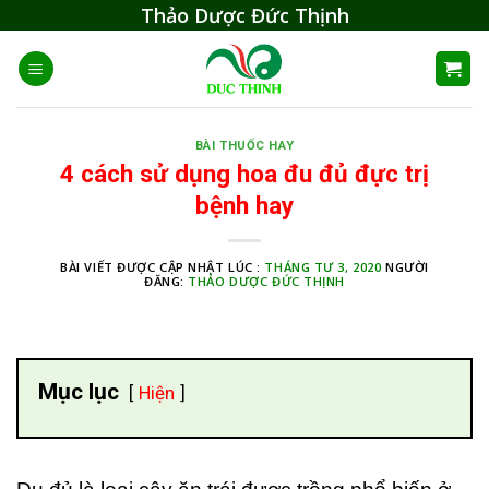
Skip
Thảo Dược Đức Thịnh
to
content
BÀI THUỐC HAY
4 cách sử dụng hoa đu đủ đực trị
bệnh hay
BÀI VIẾT ĐƯỢC CẬP NHẬT LÚC :
THÁNG TƯ 3, 2020
NGƯỜI
ĐĂNG:
THẢO DƯỢC ĐỨC THỊNH
Mục lục
Hiện