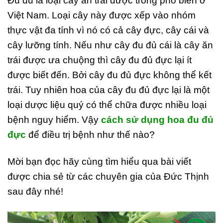
Đu đủ là loại cây ăn trái được trồng phổ biến ở
Việt Nam. Loại cây này được xếp vào nhóm
thực vật đa tính vì nó có cả cây đực, cây cái và
cây lưỡng tính. Nếu như cây đu đủ cái là cây ăn
trái được ưa chuộng thì cây đu đủ đực lại ít
được biết đến. Bởi cây đu đủ đực không thể kết
trái. Tuy nhiên hoa của cây đu đủ đực lại là một
loại dược liệu quý có thể chữa được nhiều loại
bệnh nguy hiểm.
Vậy
cách sử dụng hoa đu đủ
đực
để điều trị bệnh như thế nào?
Mời bạn đọc hãy cùng tìm hiểu qua bài viết
được chia sẻ từ các chuyên gia của Đức Thịnh
sau đây nhé!