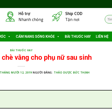
Hỗ trợ
Ship COD
Tìm
Nhanh chóng
Tận nơi
kiếm
UỐC
CẨM NANG SỐNG KHỎE
BÀI THUỐC HAY
LIÊN HỆ
BÀI THUỐC HAY
 chè vằng cho phụ nữ sau sinh
THÁNG MƯỜI 12, 2019
NGƯỜI ĐĂNG:
THẢO DƯỢC ĐỨC THỊNH