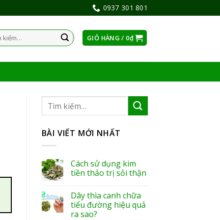
0937 301 801
GIỎ HÀNG /
0
₫
:
BÀI VIẾT MỚI NHẤT
Cách sử dụng kim
tiền thảo trị sỏi thận
Dây thìa canh chữa
tiểu đường hiệu quả
ra sao?