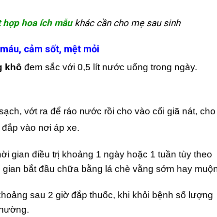
t hợp hoa ích mẫu
khác cần cho mẹ sau sinh
ếu máu, cảm sốt, mệt mỏi
g khô
đem sắc với 0,5 lít nước uống trong ngày.
ạch, vớt ra để ráo nước rồi cho vào cối giã nát, cho
 đắp vào nơi áp xe.
ời gian điều trị khoảng 1 ngày hoặc 1 tuần tùy theo
 gian bắt đầu chữa bằng lá chè vằng sớm hay muộn
khoảng sau 2 giờ đắp thuốc, khi khỏi bệnh số lượng
thường.