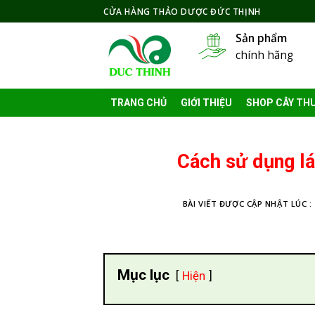
Skip
CỬA HÀNG THẢO DƯỢC ĐỨC THỊNH
to
Sản phẩm
content
chính hãng
TRANG CHỦ
GIỚI THIỆU
SHOP CÂY TH
Cách sử dụng lá
BÀI VIẾT ĐƯỢC CẬP NHẬT LÚC :
Mục lục
Hiện