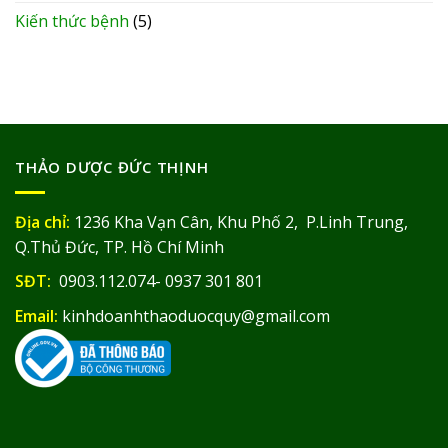
Kiến thức bệnh
(5)
THẢO DƯỢC ĐỨC THỊNH
Địa chỉ:
1236 Kha Vạn Cân, Khu Phố 2, P.Linh Trung,
Q.Thủ Đức, TP. Hồ Chí Minh
SĐT:
0903.112.074- 0937 301 801
Email:
kinhdoanhthaoduocquy@gmail.com