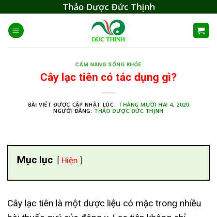
Skip
Thảo Dược Đức Thịnh
to
content
CẨM NANG SỐNG KHỎE
Cây lạc tiên có tác dụng gì?
BÀI VIẾT ĐƯỢC CẬP NHẬT LÚC :
THÁNG MƯỜI HAI 4, 2020
NGƯỜI ĐĂNG:
THẢO DƯỢC ĐỨC THỊNH
Mục lục
Hiện
Cây lạc tiên là một dược liệu có mặc trong nhiều