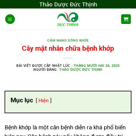
Skip
Thảo Dược Đức Thịnh
to
content
CẨM NANG SỐNG KHỎE
Cây mật nhân chữa bệnh khớp
BÀI VIẾT ĐƯỢC CẬP NHẬT LÚC :
THÁNG MƯỜI HAI 26, 2020
NGƯỜI ĐĂNG:
THẢO DƯỢC ĐỨC THỊNH
Mục lục
Hiện
Bệnh khớp là một căn bệnh diễn ra khá phổ biến