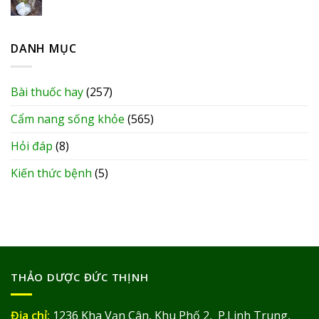
DANH MỤC
Bài thuốc hay
(257)
Cẩm nang sống khỏe
(565)
Hỏi đáp
(8)
Kiến thức bệnh
(5)
THẢO DƯỢC ĐỨC THỊNH
Địa chỉ:
1236 Kha Vạn Cân, Khu Phố 2, P.Linh Trung,