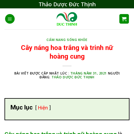
Skip
Thảo Dược Đức Thịnh
to
content
CẨM NANG SỐNG KHỎE
Cây náng hoa trắng và trinh nữ
hoàng cung
BÀI VIẾT ĐƯỢC CẬP NHẬT LÚC :
THÁNG NĂM 31, 2021
NGƯỜI
ĐĂNG:
THẢO DƯỢC ĐỨC THỊNH
Mục lục
Hiện