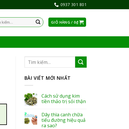
0937 301 801
GIỎ HÀNG /
0
₫
:
BÀI VIẾT MỚI NHẤT
Cách sử dụng kim
tiền thảo trị sỏi thận
Dây thìa canh chữa
tiểu đường hiệu quả
ra sao?