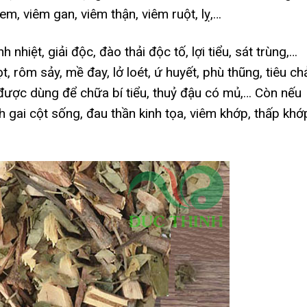
m, viêm gan, viêm thận, viêm ruột, lỵ,…
nhiệt, giải độc, đào thải độc tố, lợi tiểu, sát trùng,…
rôm sảy, mề đay, lở loét, ứ huyết, phù thũng, tiêu ch
 được dùng để chữa bí tiểu, thuỷ đậu có mủ,… Còn nếu
 gai cột sống, đau thần kinh tọa, viêm khớp, thấp khớ