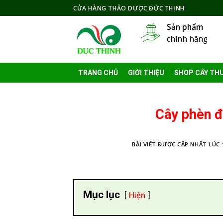
Skip
CỬA HÀNG THẢO DƯỢC ĐỨC THỊNH
to
Sản phẩm
content
chính hãng
TRANG CHỦ
GIỚI THIỆU
SHOP CÂY TH
Cây phèn đ
BÀI VIẾT ĐƯỢC CẬP NHẬT LÚC 
Mục lục
Hiện