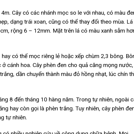
 4m. Cây có các nhánh mọc so le với nhau, có màu đe
hẹp, dạng trái xoan, cũng có thể thay đổi theo mùa. Lá
 3cm, rộng 6 – 12mm. Mặt trên lá có màu xanh sẫm hơ
 hay có thể mọc riêng lẻ hoặc xếp chùm 2,3 bông. Bô
c ở cánh hoa. Cây phèn đen cho quả căng mọng nước,
rắng, dần chuyển thành màu đỏ hồng nhạt, lúc chín th
áng 8 đến tháng 10 hàng năm. Trong tự nhiên, ngoài c
ắng hay còn gọi là phèn trắng. Tuy nhiên, cây phèn đe
ng tự nhiên.
g có nhiều nghiên cứu về công dụng chữa bệnh. Mọi