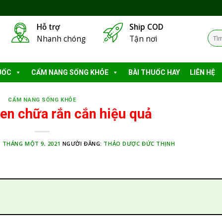
Hỗ trợ
Ship COD
Tìm
Nhanh chóng
Tận nơi
kiếm
UỐC
CẨM NANG SỐNG KHỎE
BÀI THUỐC HAY
LIÊN HỆ
CẨM NANG SỐNG KHỎE
en chữa rắn cắn hiệu quả
:
THÁNG MỘT 9, 2021
NGƯỜI ĐĂNG:
THẢO DƯỢC ĐỨC THỊNH