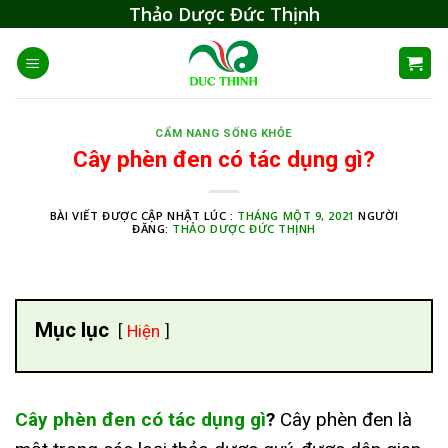
Skip
Thảo Dược Đức Thịnh
to
content
CẨM NANG SỐNG KHỎE
Cây phèn đen có tác dụng gì?
BÀI VIẾT ĐƯỢC CẬP NHẬT LÚC :
THÁNG MỘT 9, 2021
NGƯỜI
ĐĂNG:
THẢO DƯỢC ĐỨC THỊNH
Mục lục
Hiện
Cây phèn đen có tác dụng gì
?
Cây phèn đen là