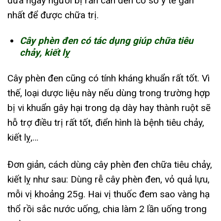
đưa ngay người bị rắn cắn đến cơ sở y tế gần
nhất để được chữa trị.
Cây phèn đen có tác dụng giúp chữa tiêu
chảy, kiết lỵ
Cây phèn đen cũng có tính kháng khuẩn rất tốt. Vì
thế, loại dược liệu này nếu dùng trong trường hợp
bị vi khuẩn gây hại trong dạ dày hay thành ruột sẽ
hỗ trợ điều trị rất tốt, điển hình là bệnh tiêu chảy,
kiết lỵ,…
Đơn giản, cách dùng cây phèn đen chữa tiêu chảy,
kiết lỵ như sau: Dùng rễ cây phèn đen, vỏ quả lựu,
mỗi vị khoảng 25g. Hai vị thuốc đem sao vàng hạ
thổ rồi sắc nước uống, chia làm 2 lần uống trong