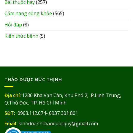
Bài thuốc hay
(257)
Cẩm nang sống khỏe
(565)
Hỏi đáp
(8)
Kiến thức bệnh
(5)
THẢO DƯỢC ĐỨC THỊNH
Địa chỉ:
1236 Kha Vạn Cân, Khu Phố 2, P.Linh Trung,
Q.Thủ Đức, TP. Hồ Chí Minh
SĐT:
0903.112.074- 0937 301 801
Email:
kinhdoanhthaoduocquy@gmail.com