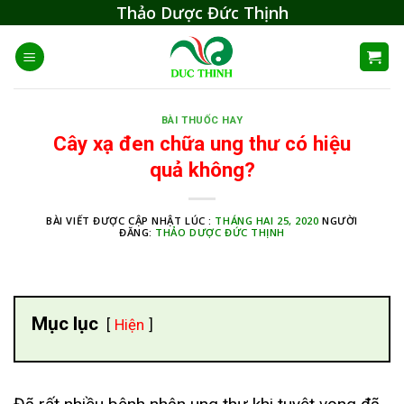
Skip
Thảo Dược Đức Thịnh
to
content
BÀI THUỐC HAY
Cây xạ đen chữa ung thư có hiệu
quả không?
BÀI VIẾT ĐƯỢC CẬP NHẬT LÚC :
THÁNG HAI 25, 2020
NGƯỜI
ĐĂNG:
THẢO DƯỢC ĐỨC THỊNH
Mục lục
Hiện