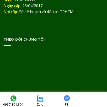
Ngày cấp:
26/04/2017
Nơi cấp:
Sở kế hoạch và đầu tư TPHCM
THEO DÕI CHÚNG TÔI
Bản quyền thuộc về
© Thảo Dược Đức Thịnh 2013
Zalo
FB
0937.301.801