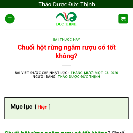
Skip
Thảo Dược Đức Thịnh
to
content
BÀI THUỐC HAY
Chuối hột rừng ngâm rượu có tốt
không?
BÀI VIẾT ĐƯỢC CẬP NHẬT LÚC :
THÁNG MƯỜI MỘT 23, 2020
NGƯỜI ĐĂNG:
THẢO DƯỢC ĐỨC THỊNH
Mục lục
Hiện