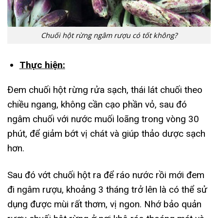
Chuối hột rừng ngâm rượu có tốt không?
Thực hiện:
Đem chuối hột rừng rửa sạch, thái lát chuối theo
chiều ngang, không cần cạo phần vỏ, sau đó
ngâm chuối với nước muối loãng trong vòng 30
phút, để giảm bớt vị chát và giúp thảo dược sạch
hơn.
Sau đó vớt chuối hột ra để ráo nước rồi mới đem
đi ngâm rượu, khoảng 3 tháng trở lên là có thể sử
dụng được mùi rất thơm, vị ngon. Nhớ bảo quản